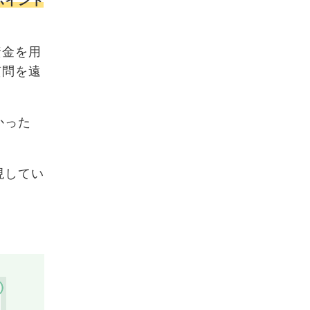
ポイント
資金を用
質問を遠
かった
。
現してい