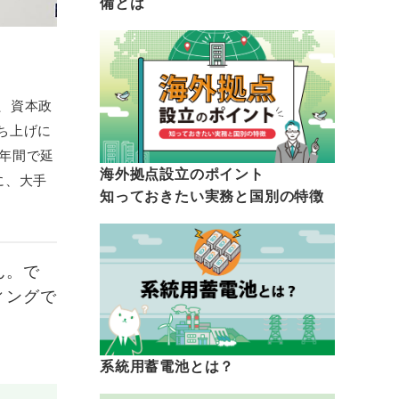
備とは
、資本政
ち上げに
6年間で延
海外拠点設立のポイント
に、大手
知っておきたい実務と国別の特徴
ん。で
ィングで
系統用蓄電池とは？