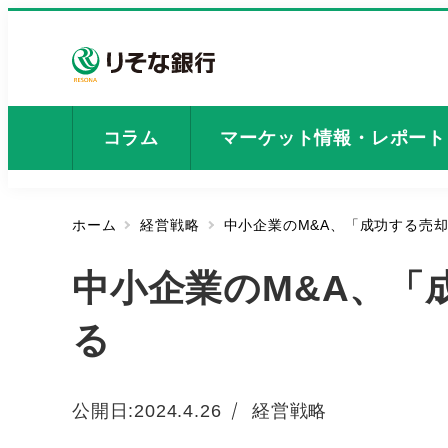
メ
イ
ン
コ
ン
コラム
マーケット情報・レポート
テ
ン
ツ
ホーム
経営戦略
中小企業のM&A、「成功する売
へ
移
中小企業のM&A、「
動
る
カテゴリー
公開日:
2024.4.26
経営戦略
投稿日