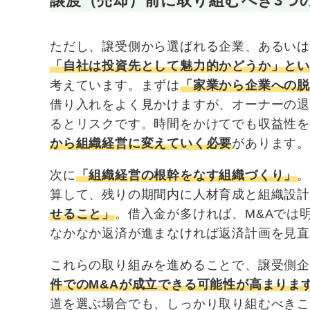
譲渡（売却）前に取り組むべき3つ
ただし、譲受側から選ばれる企業、あるい
「自社は投資先として魅力的かどうか」と
考えています。まずは
「家業から企業への
借り入れをよく見かけますが、オーナーの
るとリスクです。時間をかけてでも収益性
から組織経営に変えていく必要
があります
次に
「組織経営の根幹をなす組織づくり」
算して、残りの期間内に人材育成と組織設計
せること」
。借入金が多ければ、M&Aでは
なかなか返済が進まなければ返済計画を見
これらの取り組みを進めることで、譲受側
件でのM&Aが成立できる可能性が高まりま
道を選ぶ場合でも、しっかり取り組むべき