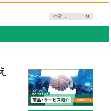
プ
レ
ー
ス
ホ
ル
ダ
ー
え