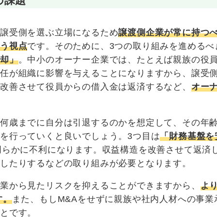
の課題
は譲受側を選ぶ立場になるため
譲渡側企業が常に持つ
いう視点
です。そのために、3つの取り組みを進めるべ
脱却」
。中小のオーナー企業では、たとえば親族の役
退任が組織に影響を与えることになりますから、譲受
を改善させて役員からの借入金は返済するなど、
オー
。
。何歳までに自分は引退するのかを想定して、その年
を行っていくと良いでしょう。3つ目は
「財務基盤を
明らかに不利になります。収益構造を改善させて返済
直したりするなどの取り組みが必要となります。
企業から見たリスクを抑えることができますから、
よ
す。
また、もしM&Aをせずに親族や社内人材への事業
ことです。