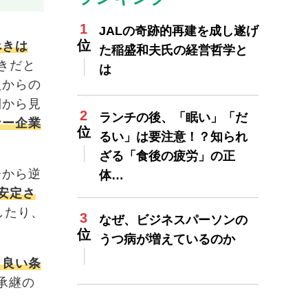
JALの奇跡的再建を成し遂げ
べきは
た稲盛和夫氏の経営哲学と
きだと
は
員からの
側から見
ランチの後、「眠い」「だ
ナー企業
るい」は要注意！？知られ
ざる「食後の疲労」の正
齢から逆
体…
安定さ
したり、
なぜ、ビジネスパーソンの
うつ病が増えているのか
り良い条
承継の