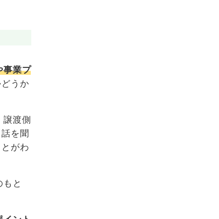
や事業プ
かどうか
。譲渡側
く話を聞
ことがわ
のもと