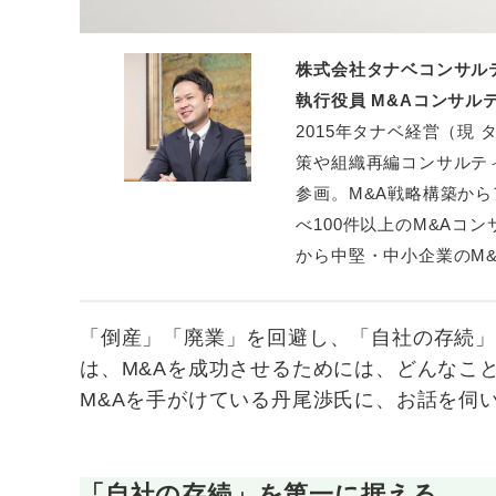
株式会社タナベコンサル
執行役員 M&Aコンサル
2015年タナベ経営（現
策や組織再編コンサルティ
参画。M&A戦略構築から
べ100件以上のM&Aコ
から中堅・中小企業のM
「倒産」「廃業」を回避し、「自社の存続」
は、M&Aを成功させるためには、どんなこ
M&Aを手がけている丹尾渉氏に、お話を伺
「自社の存続」を第一に据える