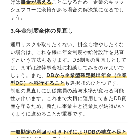
げは
掛金が増える
ことになるため、企業のキャッ
シュフローに余裕がある場合の解決策になるでし
ょう。
3.年金制度全体の見直し
運用リスクを取りたくない、掛金も増やしたくな
い場合は、これを機に年金制度や給付設計を見直
すという方法もあります。DB制度の見直しとして
は、まずは総幹事会社に相談してみるのがよいで
しょう。また、
DBから企業型確定拠出年金（企業
型DC）へ移行すること
も選択肢のひとつです。
制度の見直しには従業員の給与水準が変わる可能
性が伴います。これまで大切に運用してきたDB資
産を守るため、新たに事業主と従業員が納得のい
くように進めることが重要です。
一般勘定の利回り引き下げによりDBの積立不足と