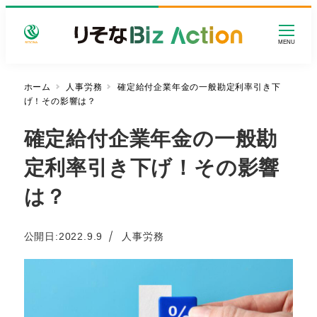
メ
イ
MENU
ン
コ
ン
ホーム
人事労務
確定給付企業年金の一般勘定利率引き下
げ！その影響は？
テ
ン
確定給付企業年金の一般勘
ツ
へ
定利率引き下げ！その影響
移
動
は？
カテゴリー
公開日:
2022.9.9
人事労務
投稿日