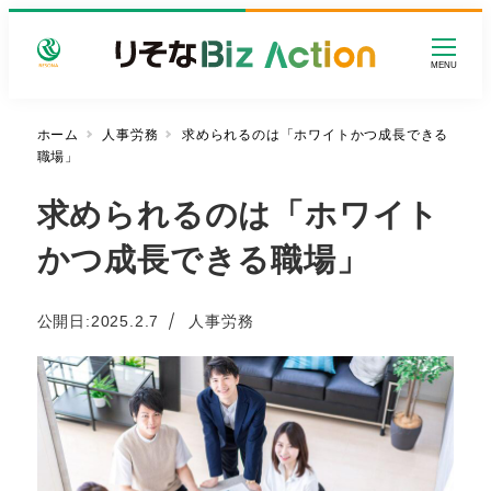
メ
イ
MENU
ン
コ
ン
ホーム
人事労務
求められるのは「ホワイトかつ成長できる
職場」
テ
ン
求められるのは「ホワイト
ツ
へ
かつ成長できる職場」
移
動
カテゴリー
公開日:
2025.2.7
人事労務
投稿日