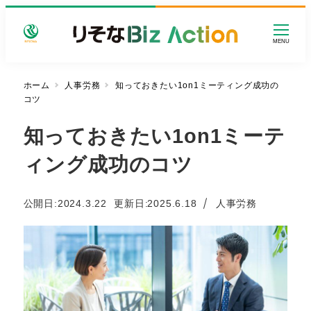
メ
イ
MENU
ン
コ
ン
ホーム
人事労務
知っておきたい1on1ミーティング成功の
コツ
テ
ン
知っておきたい1on1ミーテ
ツ
へ
ィング成功のコツ
移
動
カテゴリー
公開日:
2024.3.22
更新日
2025.6.18
人事労務
投稿日