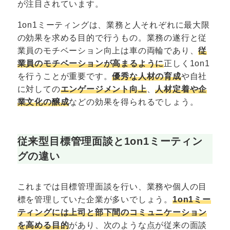
が注目されています。
1on1ミーティングは、業務と人それぞれに最大限
の効果を求める目的で行うもの。業務の遂行と従
業員のモチベーション向上は車の両輪であり、
従
業員のモチベーションが高まるように
正しく1on1
を行うことが重要です。
優秀な人材の育成
や自社
に対しての
エンゲージメント向上
、
人材定着や企
業文化の醸成
などの効果を得られるでしょう。
従来型目標管理面談と1on1ミーティン
グの違い
これまでは目標管理面談を行い、業務や個人の目
標を管理していた企業が多いでしょう。
1on1ミー
ティングには上司と部下間のコミュニケーション
を高める目的
があり、次のような点が従来の面談