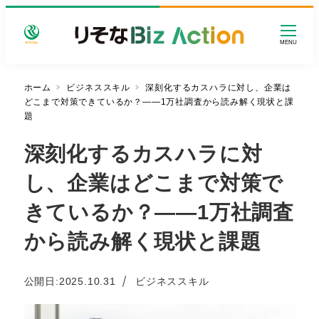
メ
イ
MENU
ン
コ
ン
ホーム
ビジネススキル
深刻化するカスハラに対し、企業は
どこまで対策できているか？——1万社調査から読み解く現状と課
テ
題
ン
ツ
深刻化するカスハラに対
へ
移
し、企業はどこまで対策で
動
きているか？——1万社調査
から読み解く現状と課題
カテゴリー
公開日:
2025.10.31
ビジネススキル
投稿日