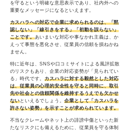
を守るという明確な意思表示であり、社内外への
重要なメッセージになるといえます。
カスハラへの対応で企業に求められるのは、「黙
認しない」「線引きをする」「初動を誤らない」
ことです。
あいまいな対応や事なかれ主義は、か
えって事態を悪化させ、従業員の信頼を損ねかね
ません。
特に近年は、SNSや口コミサイトによる風評拡散
のリスクもあり、企業の対応姿勢が「見られてい
る」時代です。
カスハラに対する毅然とした対応
は、従業員の心理的安全性を守ると同時に、取引
先や社会との信頼関係を維持するうえでも欠かせ
ない
といえるでしょう。
企業として「カスハラを
許さない姿勢」を示すことが求められています。
不当なクレームやネット上の誹謗中傷といった新
たなリスクにも備えるために、従業員を守る体制