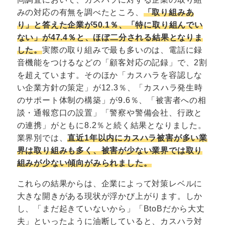
みの対応の有無を調べたところ、
「取り組みあ
り」と答えた企業が50.1％、「特に取り組んでい
ない」が47.4％と、ほぼ二分される結果となりま
した。
実際の取り組みで最も多いのは、電話に録
音機能をつけるなどの「顧客対応の記録」で、2割
を超えています。そのほか「カスハラを容認しな
い企業方針の策定」が12.3％、「カスハラ発生時
のサポート体制の構築」が9.6％、「被害者への相
談・通報窓口の設置」「警察や警備会社、行政と
の連携」がともに8.2％と続く結果となりました。
業界別では、
直近1年以内にカスハラ被害が多い業
界は取り組みも多く、被害が少ない業界では取り
組みが少ない傾向がみられました。
これらの結果からは、企業によって対策レベルに
大きな開きがある現状が浮かび上がります。しか
し、「まだ起きていないから」「BtoBだから大丈
夫」といったように油断していると、カスハラ対