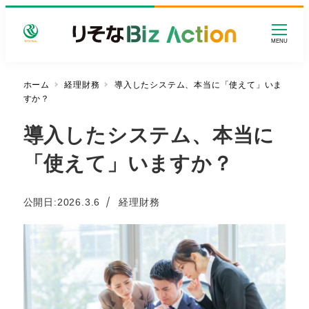
メ
イ
MENU
ン
コ
ン
ホーム
経理財務
導入したシステム、本当に「使えて」いま
すか？
テ
ン
導入したシステム、本当に
ツ
へ
「使えて」いますか？
移
動
カテゴリー
公開日:
2026.3.6
経理財務
投稿日