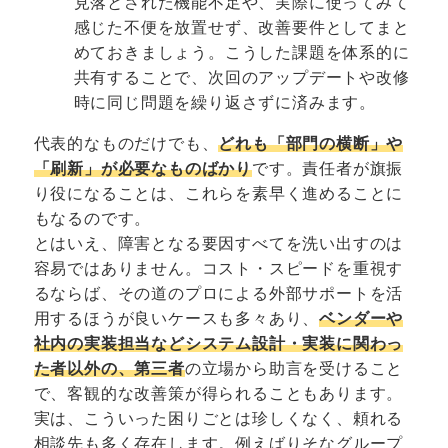
見落とされた機能不足や、実際に使ってみて
感じた不便を放置せず、改善要件としてまと
めておきましょう。こうした課題を体系的に
共有することで、次回のアップデートや改修
時に同じ問題を繰り返さずに済みます。
代表的なものだけでも、
どれも「部門の横断」や
「刷新」が必要なものばかり
です。責任者が旗振
り役になることは、これらを素早く進めることに
もなるのです。
とはいえ、障害となる要因すべてを洗い出すのは
容易ではありません。コスト・スピードを重視す
るならば、その道のプロによる外部サポートを活
用するほうが良いケースも多々あり、
ベンダーや
社内の実装担当などシステム設計・実装に関わっ
た者以外の、第三者
の立場から助言を受けること
で、客観的な改善策が得られることもあります。
実は、こういった困りごとは珍しくなく、頼れる
相談先も多く存在します。例えばりそなグループ