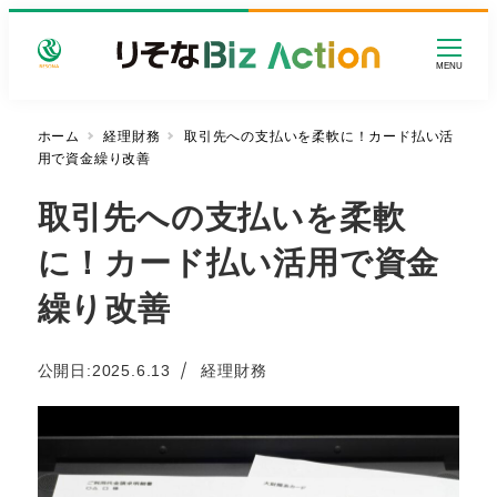
メ
イ
MENU
ン
コ
ン
ホーム
経理財務
取引先への支払いを柔軟に！カード払い活
用で資金繰り改善
テ
ン
取引先への支払いを柔軟
ツ
へ
に！カード払い活用で資金
移
動
繰り改善
カテゴリー
公開日:
2025.6.13
経理財務
投稿日