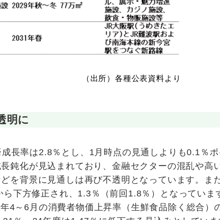
（出所）各種公表資料より
透明に
済成長率は2.8％とし、1月時点の見通しよりも0.1％
成長鈍化が見込まれており、金融セクターの混乱や高
などを背景に見通しは再び不透明となっています。ま
から下方修正され、1.3％（前回1.8％）となっていま
23年4～6月の消費者物価上昇率（生鮮食品除く総合）