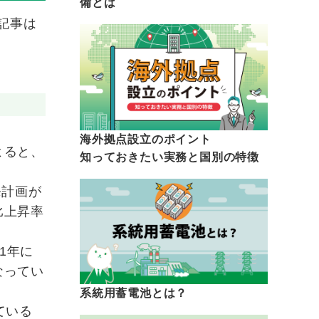
備とは
記事は
海外拠点設立のポイント
よると、
知っておきたい実務と国別の特徴
発計画が
比上昇率
1年に
なってい
系統用蓄電池とは？
ている