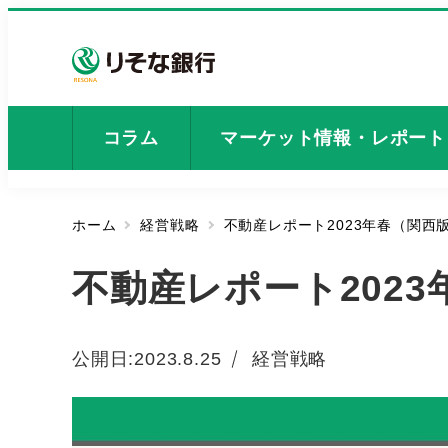
メ
イ
ン
コ
ン
コラム
マーケット情報・レポート
テ
ン
ツ
ホーム
経営戦略
不動産レポート2023年春（関西
へ
移
不動産レポート202
動
カテゴリー
公開日:
2023.8.25
経営戦略
投稿日