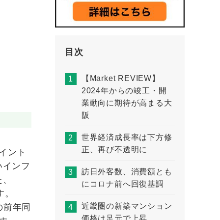
目次
【Market REVIEW】
2024年からの竣工・開
業動向に期待が高まる大
阪
世界経済成長率は下方修
正、再び不透明に
ポイント
いインフ
訪日外客数、消費額とも
た、
にコロナ前へ回復基調
す。
近畿圏の新築マンション
の前年同
価格は足元で上昇