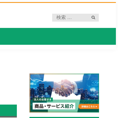
プ
レ
ー
ス
ホ
ル
ダ
ー