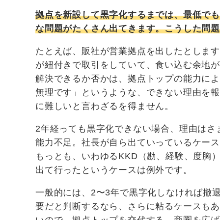
拠点を新設して黒字化するまでは、最低でも
な問題がたくさん出てきます。こうした問
たとえば、販社が営業拠点を出したとしま
が紐付きで取引をしていて、食い込む余地
解決できるか否かは、拠点トップの能力に
無理です」というような、できない理由を
に難しいと言わざるを得ません。
2年経っても黒字化できない場合、理由はさ
能力不足。社長が自ら出ていっているケー
もっとも、いわゆるKKD（勘、経験、度胸
出て行ったというケースは例外です。
一般的には、2〜3年で黒字化しなければ撤
要だと判断するなら、さらに粘るケースも
いので、拠点トップを交代する、商圏を広