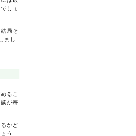
いでしょ
、結局そ
しまし
求めるこ
相談が寄
あるかど
しょう