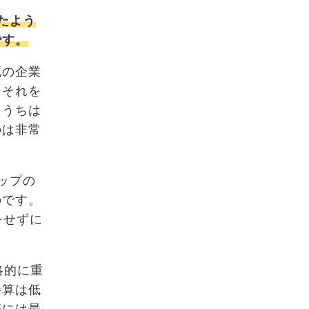
たよう
です。
他の企業
、それを
、うちは
のは非常
ップの
のです。
をせずに
略的に重
勝算は低
際には最