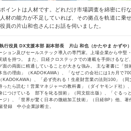
なポイントは人材です。どれだけ市場調査を綿密に行
、人材の能力が不足していれば、その拠点を軌道に乗
行役員の片山和也さんにお話を伺いました。
執行役員 DX支援本部 副本部長 片山 和也（かたやま かずや
ーション及びセールステック導入の専門家。上場企業から中堅
実績を持つ。 また、日経クロステックでの連載を手掛けるなど
グ面の両面に精通していることが大きな強み。 主な著書に「技
当の理由」（KADOKAWA）、「なぜこの会社には1カ月で70
KADOKAWA）、「必ず売れる！生産財営業の法則100」（同
持ったら読む！営業マネジャーの教科書」（ダイヤモンド社）
身につけている 部下を叱る技術」（同文舘出版）、「ぐるっ
ージ）、「世界が驚く日本の微細加工技術」（日経BP）他、著
業省登録 中小企業診断士。