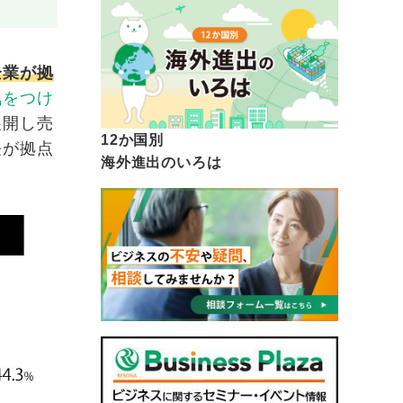
企業が拠
気をつけ
展開し売
12か国別
長が拠点
海外進出のいろは