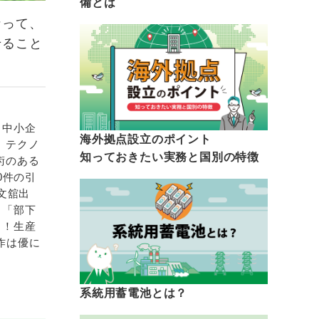
備とは
なって、
せること
）
・中小企
海外拠点設立のポイント
、テクノ
知っておきたい実務と国別の特徴
術のある
0件の引
文舘出
、「部下
と！生産
作は優に
系統用蓄電池とは？