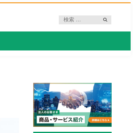
プ
レ
ー
ス
ホ
ル
ダ
ー