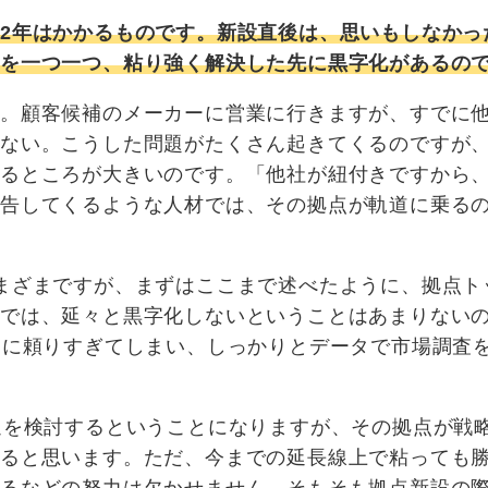
2年はかかるものです。新設直後は、思いもしなかっ
題を一つ一つ、粘り強く解決した先に黒字化があるの
す。顧客候補のメーカーに営業に行きますが、すでに
がない。こうした問題がたくさん起きてくるのですが
よるところが大きいのです。「他社が紐付きですから
報告してくるような人材では、その拠点が軌道に乗る
まざまですが、まずはここまで述べたように、拠点ト
スでは、延々と黒字化しないということはあまりない
）に頼りすぎてしまい、しっかりとデータで市場調査
退を検討するということになりますが、その拠点が戦
あると思います。ただ、今までの延長線上で粘っても
げるなどの努力は欠かせません。そもそも拠点新設の