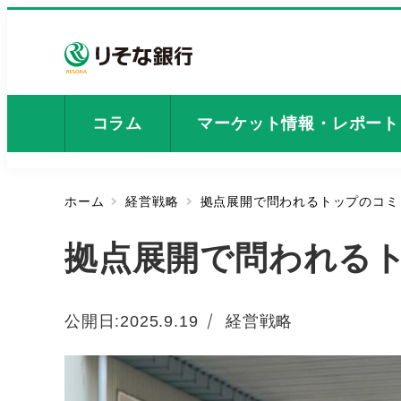
メ
イ
ン
コ
ン
コラム
マーケット情報・レポート
テ
ン
ツ
ホーム
経営戦略
拠点展開で問われるトップのコミ
へ
移
拠点展開で問われる
動
カテゴリー
公開日:
2025.9.19
経営戦略
投稿日