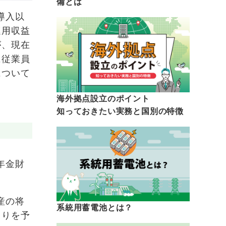
備とは
導入以
運用収益
が、現在
に従業員
について
海外拠点設立のポイント
知っておきたい実務と国別の特徴
年金財
産の将
系統用蓄電池とは？
回りを予