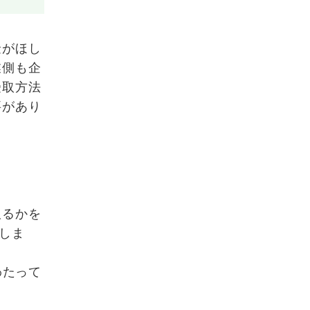
金がほし
業側も企
受取方法
要があり
取るかを
定しま
わたって