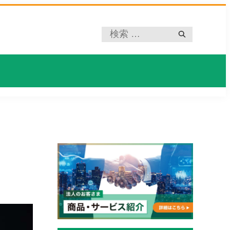
プ
レ
ー
ス
ホ
ル
ダ
ー