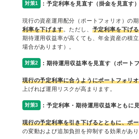
：予定利率を見直す（掛金を見直す
対策1
現行の資産運用配分（ポートフォリオ）の
利率を下げます
。ただし、
予定利率を下げ
期待運用収益率が高くても、年金資産の積
場合があります）。
：期待運用収益率を見直す（ポート
対策2
現行の予定利率に合うようにポートフォリ
上げれば運用リスクが高まります。
：予定利率・期待運用収益率ともに
対策3
現行の予定利率を引き下げるとともに、ポ
の変動および追加負担を抑制する効果があ