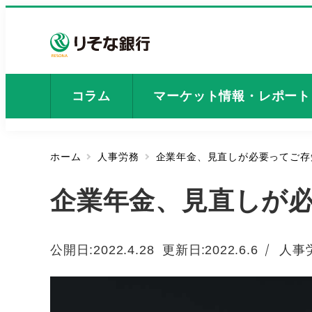
メ
イ
ン
コ
ン
コラム
マーケット情報・レポート
テ
ン
ツ
ホーム
人事労務
企業年金、見直しが必要ってご存
へ
移
企業年金、見直しが
動
カテ
公開日:
2022.4.28
更新日
2022.6.6
人事
投稿日