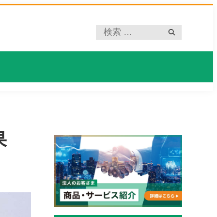
プ
レ
ー
ス
ホ
ル
ダ
ー
果