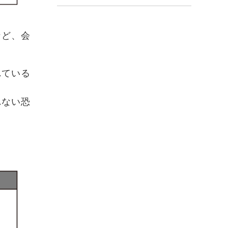
など、会
れている
れない恐