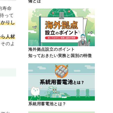
備とは
均寿命
待って
っかりし
から人材
。そのよ
海外拠点設立のポイント
知っておきたい実務と国別の特徴
系統用蓄電池とは？