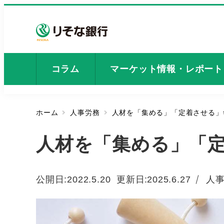
メ
イ
ン
コ
ン
コラム
マーケット情報・レポート
テ
ン
ツ
ホーム
人事労務
人材を「集める」「定着させる」
へ
移
人材を「集める」「
動
カ
公開日:
2022.5.20
更新日
2025.6.27
人
投稿日