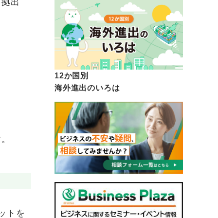
を拠出
12か国別
海外進出のいろは
す。
ットを