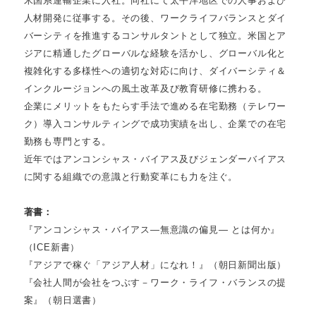
米国系運輸企業に入社。同社にて太平洋地区での人事および
人材開発に従事する。その後、ワークライフバランスとダイ
バーシティを推進するコンサルタントとして独立。米国とア
ジアに精通したグローバルな経験を活かし、グローバル化と
複雑化する多様性への適切な対応に向け、ダイバーシティ＆
インクルージョンへの風土改革及び教育研修に携わる。
企業にメリットをもたらす手法で進める在宅勤務（テレワー
ク）導入コンサルティングで成功実績を出し、企業での在宅
勤務も専門とする。
近年ではアンコンシャス・バイアス及びジェンダーバイアス
に関する組織での意識と行動変革にも力を注ぐ。
著書：
『アンコンシャス・バイアス—無意識の偏見— とは何か』
（ICE新書）
『アジアで稼ぐ「アジア人材」になれ！』（朝日新聞出版）
『会社人間が会社をつぶす－ワーク・ライフ・バランスの提
案』（朝日選書）