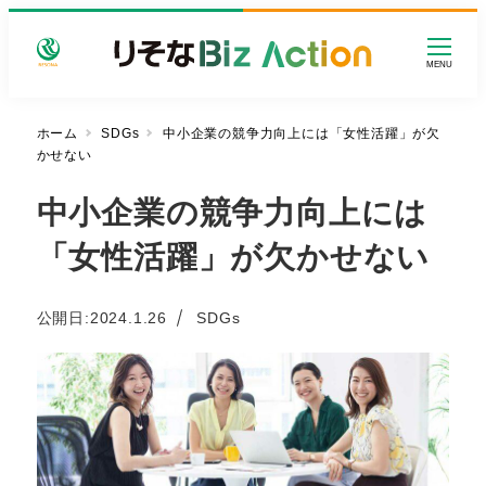
メ
イ
MENU
ン
コ
ン
ホーム
SDGs
中小企業の競争力向上には「女性活躍」が欠
かせない
テ
ン
中小企業の競争力向上には
ツ
へ
「女性活躍」が欠かせない
移
動
カテゴリー
公開日:
2024.1.26
SDGs
投稿日