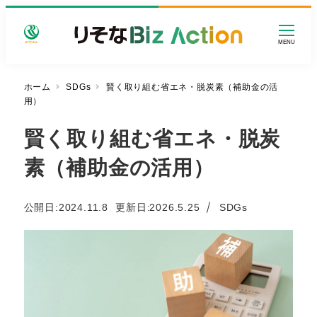
メ
イ
MENU
ン
コ
ン
ホーム
SDGs
賢く取り組む省エネ・脱炭素（補助金の活
用）
テ
ン
賢く取り組む省エネ・脱炭
ツ
へ
素（補助金の活用）
移
動
カテゴリー
公開日:
2024.11.8
更新日
2026.5.25
SDGs
投稿日