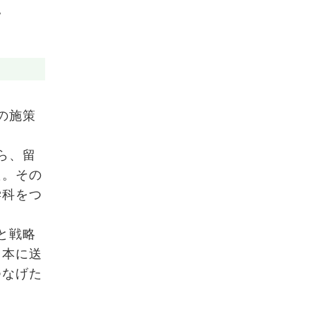
。
の施策
ら、留
た。その
学科をつ
と戦略
日本に送
つなげた