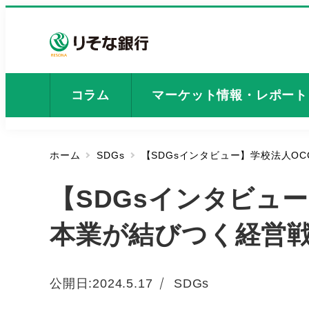
メ
イ
ン
コ
ン
コラム
マーケット情報・レポート
テ
ン
ツ
ホーム
SDGs
【SDGsインタビュー】学校法人O
へ
移
【SDGsインタビュー
動
本業が結びつく経営
カテゴリー
公開日:
2024.5.17
SDGs
投稿日