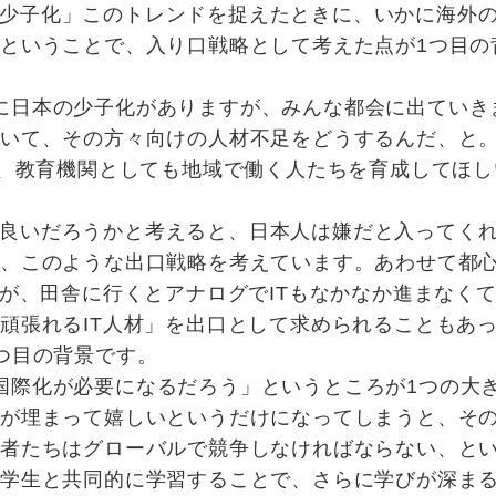
少子化」このトレンドを捉えたときに、いかに海外
ということで、入り口戦略として考えた点が1つ目の
に日本の少子化がありますが、みんな都会に出ていき
ていて、その方々向けの人材不足をどうするんだ、と
い、教育機関としても地域で働く人たちを育成してほし
良いだろうかと考えると、日本人は嫌だと入ってく
と、このような出口戦略を考えています。あわせて都
すが、田舎に行くとアナログでITもなかなか進まなく
頑張れるIT人材」を出口として求められることもあ
つ目の背景です。
国際化が必要になるだろう」というところが1つの大
生が埋まって嬉しいというだけになってしまうと、そ
若者たちはグローバルで競争しなければならない、と
留学生と共同的に学習することで、さらに学びが深ま