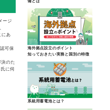
備とは
メージ
、
こにあ
、認可保
海外拠点設立のポイント
知っておきたい実務と国別の特徴
解決のた
州氏に伺
系統用蓄電池とは？