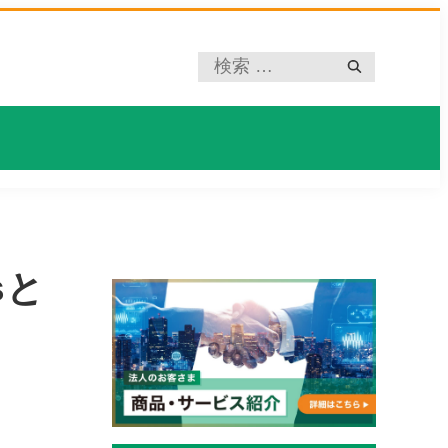
プ
レ
ー
ス
ホ
ル
ダ
ー
sと