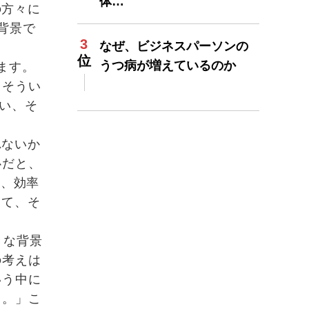
体…
の方々に
背景で
なぜ、ビジネスパーソンの
うつ病が増えているのか
ます。
。そうい
い、そ
れないか
心だと、
て、効率
って、そ
きな背景
の考えは
いう中に
る。」こ