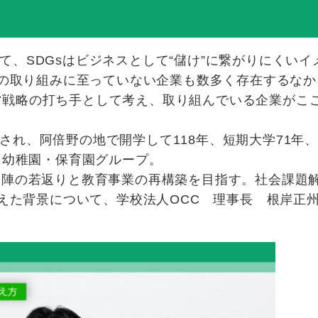
、SDGsはビジネスとして“儲け”に繋がりにくいイ
sの取り組みに至っていない企業も数多く存在するなか
を経営戦略の打ち手として考え、取り組んでいる企業がこ
され、阿倍野の地で開学して118年、短期大学71年
、幼稚園・保育園グループ。
営陣の若返りと教育事業の再構築を目指す。社会課題
考えた背景について、学校法人OCC 理事長 根岸正