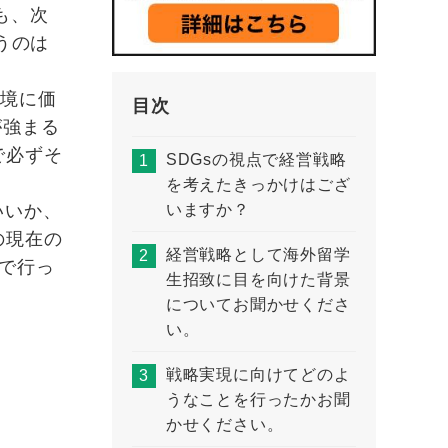
も、次
うのは
環境に価
目次
が強まる
で必ずそ
SDGsの視点で経営戦略
を考えたきっかけはござ
いますか？
いいか、
の現在の
経営戦略として海外留学
で行っ
生招致に目を向けた背景
についてお聞かせくださ
い。
戦略実現に向けてどのよ
うなことを行ったかお聞
かせください。