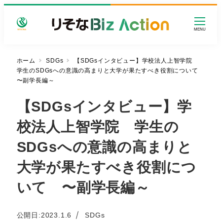
メ
イ
MENU
ン
コ
ン
ホーム
SDGs
【SDGsインタビュー】学校法人上智学院
学生のSDGsへの意識の高まりと大学が果たすべき役割について
テ
〜副学長編～
ン
ツ
【SDGsインタビュー】学
へ
移
校法人上智学院 学生の
動
SDGsへの意識の高まりと
大学が果たすべき役割につ
いて 〜副学長編～
カテゴリー
公開日:
2023.1.6
SDGs
投稿日