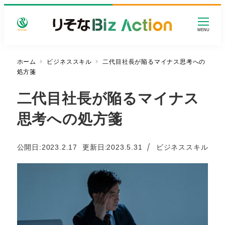
メ
イ
MENU
ン
コ
ン
ホーム
ビジネススキル
二代目社長が陥るマイナス思考への
処方箋
テ
ン
二代目社長が陥るマイナス
ツ
へ
思考への処方箋
移
動
カテゴリー
公開日:
2023.2.17
更新日
2023.5.31
ビジネススキル
投稿日