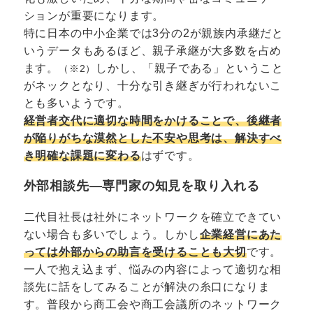
ションが重要になります。
特に日本の中小企業では3分の2が親族内承継だと
いうデータもあるほど、親子承継が大多数を占め
ます。
しかし、「親子である」ということ
（※2）
がネックとなり、十分な引き継ぎが行われないこ
とも多いようです。
経営者交代に適切な時間をかけることで、後継者
が陥りがちな漠然とした不安や思考は、解決すべ
き明確な課題に変わる
はずです。
外部相談先―専門家の知見を取り入れる
二代目社長は社外にネットワークを確立できてい
ない場合も多いでしょう。しかし
企業経営にあた
っては外部からの助言を受けることも大切
です。
一人で抱え込まず、悩みの内容によって適切な相
談先に話をしてみることが解決の糸口になりま
す。普段から商工会や商工会議所のネットワーク