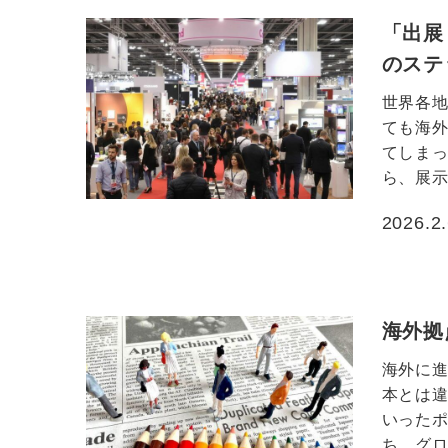
「出展
のステ
世界各
ても海
てしまっ
ら、展示
2026.2
投稿日
海外拠
海外に
本とは
いったポ
ち、グロ