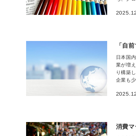
2025.1
投稿日
「自前
日本国
業が増
り構築
企業も少
2025.1
投稿日
消費マ