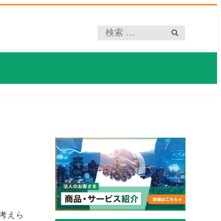
プ
レ
ー
ス
ホ
ル
ダ
ー
く考えら