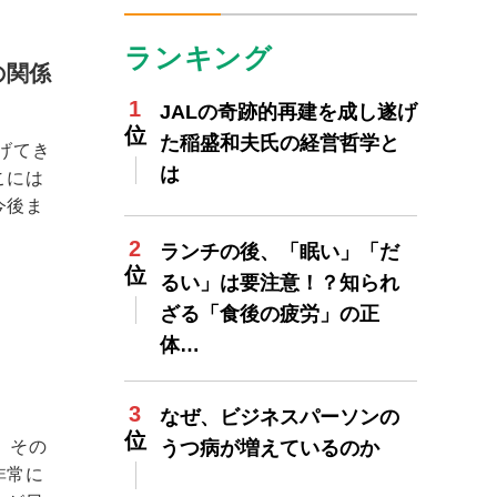
ランキング
の関係
JALの奇跡的再建を成し遂げ
た稲盛和夫氏の経営哲学と
げてき
は
こには
今後ま
ランチの後、「眠い」「だ
るい」は要注意！？知られ
ざる「食後の疲労」の正
体…
なぜ、ビジネスパーソンの
。その
うつ病が増えているのか
非常に