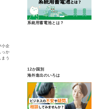
系統用蓄電池とは？
中小企
しっか
しまう
12か国別
海外進出のいろは