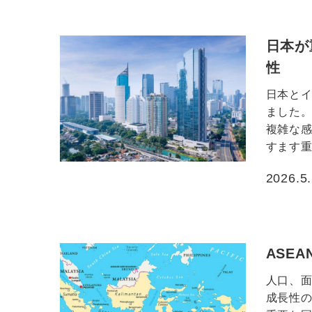
日本が
性
日本とイ
ました
複雑な
すます重
2026.5
投稿日
ASE
人口、面
成長性