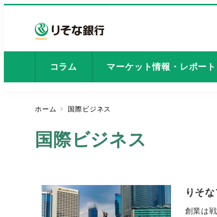
メ
イ
ン
コ
ン
コラム
マーケット情報・レポート
テ
ン
ツ
ホーム
国際ビジネス
へ
移
国際ビジネス
動
りそな
創業は戦