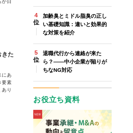
らが日
加齢臭とミドル脂臭の正し
い基礎知識：違いと効果的
な対策を紹介
退職代行から連絡が来た
おきた
ら？——中小企業が陥りが
ちなNG対応
スにあ
き要素
くあり
お役立ち資料