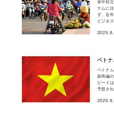
米中対
ナムに
ず、近
ビジネス
2025.9
投稿日
ベトナ
ベトナ
政再編
ピード
予想され
2025.9
投稿日