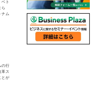
、ベト
まら
トナム
ムの行
改革ス
ことが