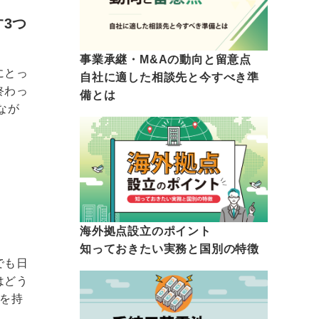
3つ
事業承継・M&Aの動向と留意点
にとっ
自社に適した相談先と今すべき準
終わっ
備とは
なが
海外拠点設立のポイント
知っておきたい実務と国別の特徴
でも日
はどう
点を持