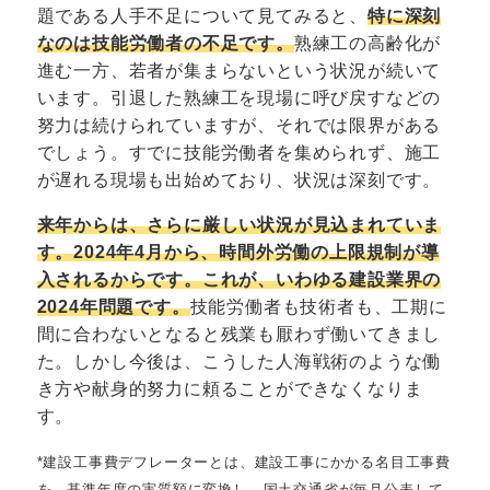
題である人手不足について見てみると、
特に深刻
なのは技能労働者の不足です。
熟練工の高齢化が
進む一方、若者が集まらないという状況が続いて
います。引退した熟練工を現場に呼び戻すなどの
努力は続けられていますが、それでは限界がある
でしょう。すでに技能労働者を集められず、施工
が遅れる現場も出始めており、状況は深刻です。
来年からは、さらに厳しい状況が見込まれていま
す。2024年4月から、時間外労働の上限規制が導
入されるからです。これが、いわゆる建設業界の
2024年問題です。
技能労働者も技術者も、工期に
間に合わないとなると残業も厭わず働いてきまし
た。しかし今後は、こうした人海戦術のような働
き方や献身的努力に頼ることができなくなりま
す。
*建設工事費デフレーターとは、建設工事にかかる名目工事費
を、基準年度の実質額に変換し、国土交通省が毎月公表して