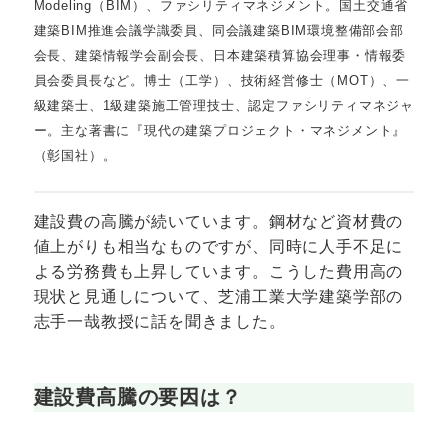
Modeling（BIM）、ファシリティマネジメント。国土交通省
建築BIM推進会議学識委員、同会議建築BIM環境整備部会部
会長、建築情報学会副会長、日本建築積算協会理事・情報委
員会委員長など。博士（工学）、技術経営修士（MOT）、一
級建築士、1級建築施工管理技士、認定ファシリティマネジャ
ー。主な著書に『現代の建築プロジェクト・マネジメント』
（彰国社）。
建設費の高騰が続いています。鋼材など資材費の
値上がりも相当なものですが、同時に人手不足に
よる労務費も上昇しています。こうした費用高の
現状と見通しについて、芝浦工業大学建築学部の
志手一哉教授に話を聞きました。
建設費高騰の要因は？