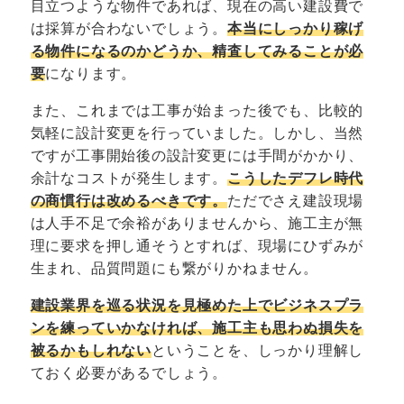
目立つような物件であれば、現在の高い建設費で
は採算が合わないでしょう。
本当にしっかり稼げ
る物件になるのかどうか、精査してみることが必
要
になります。
また、これまでは工事が始まった後でも、比較的
気軽に設計変更を行っていました。しかし、当然
ですが工事開始後の設計変更には手間がかかり、
余計なコストが発生します。
こうしたデフレ時代
の商慣行は改めるべきです。
ただでさえ建設現場
は人手不足で余裕がありませんから、施工主が無
理に要求を押し通そうとすれば、現場にひずみが
生まれ、品質問題にも繋がりかねません。
建設業界を巡る状況を見極めた上でビジネスプラ
ンを練っていかなければ、施工主も思わぬ損失を
被るかもしれない
ということを、しっかり理解し
ておく必要があるでしょう。