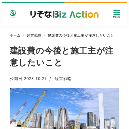
メ
イ
MENU
ン
コ
ン
ホーム
経営戦略
建設費の今後と施工主が注意したいこと
テ
建設費の今後と施工主が注
ン
ツ
意したいこと
へ
移
動
カテゴリー
公開日:
2023.10.27
経営戦略
投稿日