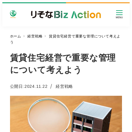
メ
イ
MENU
ン
コ
ン
ホーム
経営戦略
賃貸住宅経営で重要な管理について考えよ
う
テ
ン
賃貸住宅経営で重要な管理
ツ
へ
について考えよう
移
動
カテゴリー
公開日:
2024.11.22
経営戦略
投稿日