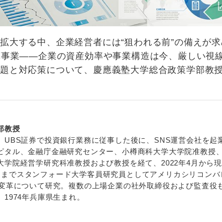
拡大する中、企業経営者には“狙われる前”の備えが求
算事業――企業の資産効率や事業構造は今、厳しい視
課題と対応策について、慶應義塾大学総合政策学部教
部教授
、UBS証券で投資銀行業務に従事した後に、SNS運営会社を起
ピタル、金融庁金融研究センター、小樽商科大学大学院准教授
学院経営学研究科准教授および教授を経て、2022年4月から
1年3月までスタンフォード大学客員研究員としてアメリカシリコン
業変革について研究。複数の上場企業の社外取締役および監査役
1974年兵庫県生まれ。