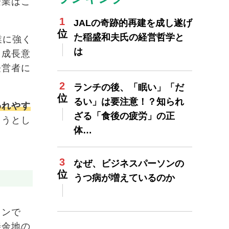
企業はこ
JALの奇跡的再建を成し遂げ
た稲盛和夫氏の経営哲学と
業に強く
は
、成長意
経営者に
ランチの後、「眠い」「だ
るい」は要注意！？知られ
われやす
ざる「食後の疲労」の正
ろうとし
体…
なぜ、ビジネスパーソンの
うつ病が増えているのか
ョンで
善余地の