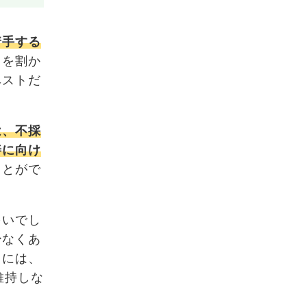
着手する
スを割か
ベストだ
は、不採
善に向け
ことがで
多いでし
少なくあ
るには、
維持しな