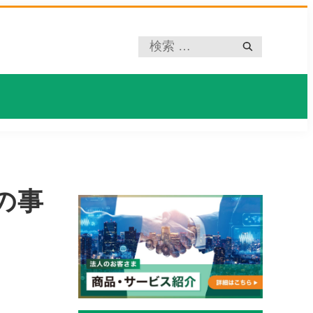
プ
レ
ー
ス
ホ
ル
ダ
ー
の事