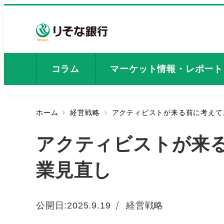
メ
イ
ン
コ
ン
コラム
マーケット情報・レポート
テ
ン
ツ
ホーム
経営戦略
アクティビストが来る前に考えて
へ
移
アクティビストが来
動
業見直し
カテゴリー
公開日:
2025.9.19
経営戦略
投稿日