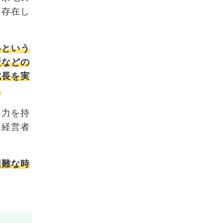
も存在し
いという
産などの
成長を実
。
る力を持
、経営者
困難な時