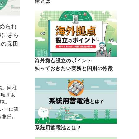
備とは
められ
線にさら
授の保田
海外拠点設立のポイント
知っておきたい実務と国別の特徴
業。同社
、昭和女
現職。
バレーに滞
も兼任。
系統用蓄電池とは？