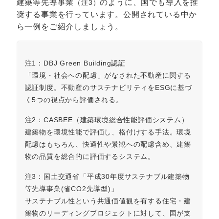
建築等先導事業
のように、国でも導入を推
（注3）
奨する事業を行っています。公開されている中か
ら一例をご紹介しましょう。
注1：DBJ Green Building認証
「環境・社会への配慮」がなされた不動産に関する
認証制度。不動産のサステナビリティをESGに基づ
く5つの視点から評価される。
注2：CASBEE（建築環境総合性能評価システム）
建築物を環境性能で評価し、格付けする手法。環境
配慮はもちろん、快適性や景観への配慮含め、建築
物の品質を総合的に評価するシステム。
注3：国土交通省「平成30年度サステナブル建築物
等先導事業(省CO2先導型)」
サステナブル性という共通価値観を有する住宅・建
築物のリーディングプロジェクトに対して、国が支