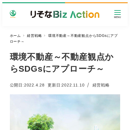
メ
イ
MENU
ン
コ
ン
ホーム
経営戦略
環境不動産～不動産観点からSDGsにアプ
ローチ～
テ
ン
環境不動産～不動産観点か
ツ
へ
らSDGsにアプローチ～
移
動
カテゴリー
公開日:
2022.4.28
更新日
2022.11.10
経営戦略
投稿日