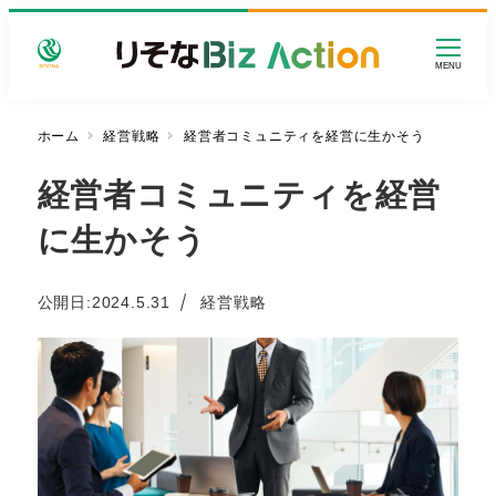
メ
イ
MENU
ン
コ
ン
ホーム
経営戦略
経営者コミュニティを経営に生かそう
テ
経営者コミュニティを経営
ン
ツ
に生かそう
へ
移
動
カテゴリー
公開日:
2024.5.31
経営戦略
投稿日