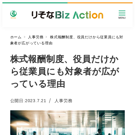
メ
イ
MENU
ン
コ
ン
ホーム
人事労務
株式報酬制度、役員だけから従業員にも対
象者が広がっている理由
テ
ン
株式報酬制度、役員だけか
ツ
へ
ら従業員にも対象者が広が
移
動
っている理由
カテゴリー
公開日:
2023.7.21
人事労務
投稿日