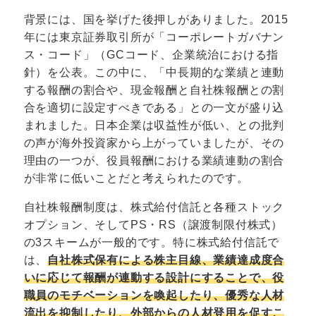
背景には、国を挙げた後押しがありました。2015
年には東京証券取引所が「コーポレートガバナン
ス・コード」（GCコード、企業統治における指
針）を公表。この中に、「中長期的な業績と連動
する報酬の割合や、現金報酬と自社株報酬との割
合を適切に設定すべきである」との一文が盛り込
まれました。日本企業は収益性が低い、との批判
の声が海外投資家から上がっていましたが、その
理由の一つが、役員報酬における業績連動の割合
が非常に低いことだと考えられたのです。
自社株報酬制度は、株式給付信託と各種ストック
オプション、そしてPS・RS（譲渡制限付株式）
の3スキームが一般的です。特に株式給付信託で
は、
自社株式保有による株主目線、業績達成度合
いに応じて報酬が連動する設計にすることで、役
職員のモチベーションを喚起したり、優秀な人材
流出を抑制したり、外部からの人材登用を促すこ