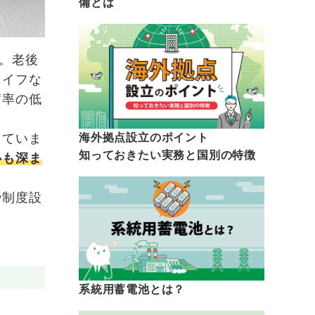
備とは
。老後
ライフな
蓄率の低
っていま
海外拠点設立のポイント
知っておきたい実務と国別の特徴
心も深ま
や制度設
系統用蓄電池とは？