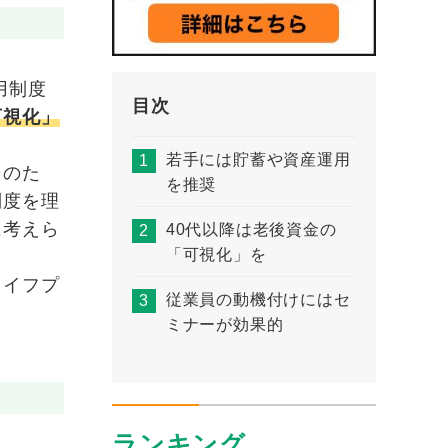
用制度
目次
可視化」
若手には貯蓄や資産運用
そのた
を推奨
制度を理
に考えら
40代以降は老後資金の
「可視化」を
ライフプ
従業員の動機付けにはセ
ミナーが効果的
ランキング