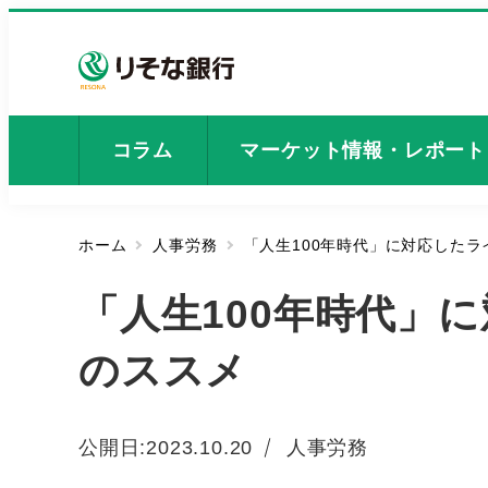
メ
イ
ン
コ
ン
コラム
マーケット情報・レポート
テ
ン
ツ
ホーム
人事労務
「人生100年時代」に対応した
へ
移
「人生100年時代」
動
のススメ
カテゴリー
公開日:
2023.10.20
人事労務
投稿日