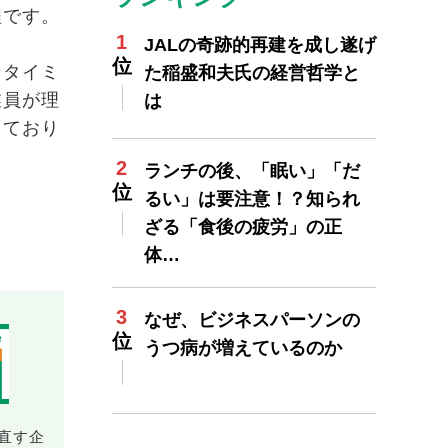
程です。
JALの奇跡的再建を成し遂げ
なタイミ
た稲盛和夫氏の経営哲学と
業員が理
は
っており
ランチの後、「眠い」「だ
るい」は要注意！？知られ
ざる「食後の疲労」の正
体…
なぜ、ビジネスパーソンの
うつ病が増えているのか
直す企