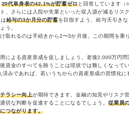
、
20代単身者の42.1%が貯蓄ゼロ
と回答しています
（
ント、さらには入院や失業といった収入源が減るリス
には
給与の3か月分の貯蓄
を目指すよう、給与天引きな
しょう。
け取れるのは手続きから2〜3か月後。この期間を乗
による資産形成を促しましょう。老後2,000万円問
老後資金のすべてを賄うことは現状では難しくなって
入済みであれば、若いうちからの資産形成の習慣化に
リテラシー向上
が期待できます。金融の知見やリスク
適切な判断を促進することになるでしょう。
従業員
上につながります。