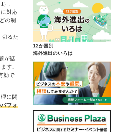
。
※1）
クに対応
どの制
り切るた
12か国別
海外進出のいろは
題が話
います。
有効で
管理に関
のパフォ