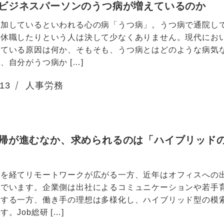
ビジネスパーソンのうつ病が増えているのか
増加しているといわれる心の病「うつ病」。うつ病で通院し
を休職したりという人は決して少なくありません。現代にお
えている原因は何か、そもそも、うつ病とはどのような病気
、自分がうつ病か […]
.13
人事労務
帰が進むなか、求められるのは「ハイブリッド
禍を経てリモートワークが広がる一方、近年はオフィスへの
んでいます。企業側は出社によるコミュニケーションや若手
視する一方、働き手の理想は多様化し、ハイブリッド型の模
。Job総研 […]