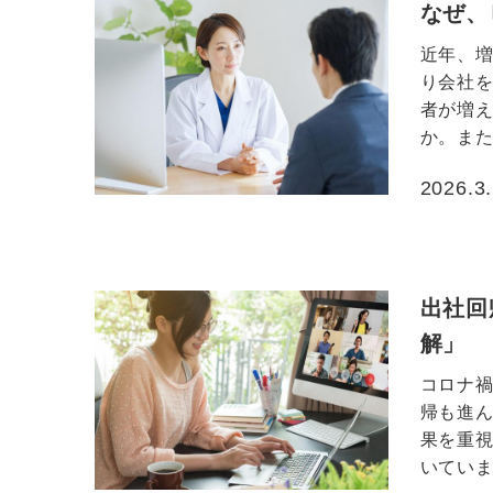
なぜ、
近年、
り会社
者が増
か。また
2026.3
投稿日
出社回
解」
コロナ
帰も進
果を重
いています