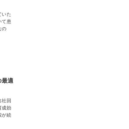
ていた
いて患
なの
の最適
出社回
育成効
索が続