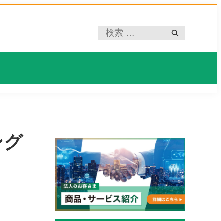
プ
レ
ー
ス
ホ
ル
ダ
ー
ング