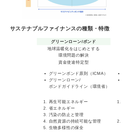
サステナブルファイナンスの種類・特徴
種別
グリーンローン/ボンド
ソ
地球温暖化をはじめとする
衛
理念
環境問題の解決
特徴
資金使途特定型
グリーンボンド原則（ICMA）
ソー
主な基準
グリーンローン/
ソー
ボンドガイドライン（環境省）
（金
再生可能エネルギー
手ご
省エネルギー
設備
汚染の防止と管理
復興
自然資源の持続可能な管理
必要
生物多様性の保全
セス