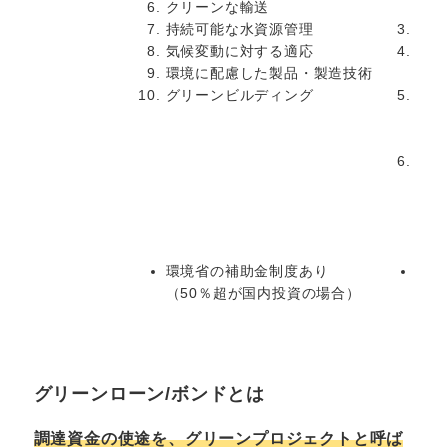
クリーンな輸送
者福
持続可能な水資源管理
手ご
気候変動に対する適応
雇用
主な資金用途
環境に配慮した製品・製造技術
地方
グリーンビルディング
食糧
糧シ
食生
社会
ント
働き
環境省の補助金制度あり
貧困
（50％超が国内投資の場合）
など
その他
り、
象に
グリーンローン/ボンドとは
調達資金の使途を、グリーンプロジェクトと呼ば