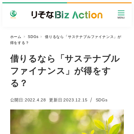
メ
イ
MENU
ン
コ
ン
ホーム
SDGs
借りるなら「サステナブルファイナンス」が
得をする？
テ
ン
借りるなら「サステナブル
ツ
へ
ファイナンス」が得をす
移
動
る？
カテゴリー
公開日:
2022.4.28
更新日
2023.12.15
SDGs
投稿日