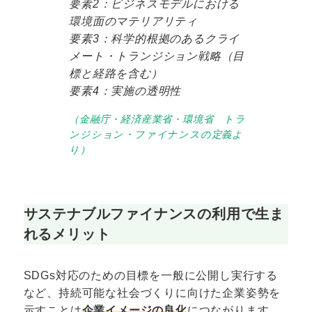
要素2：ビジネスモデルにおける
環境面のマテリアリティ
要素3：科学的根拠のあるクライ
メート・トランジション戦略（目
標と経路を含む）
要素4：実施の透明性
（金融庁・経済産業省・環境省 トラ
ンジション・ファイナンスの定義よ
り）
サステナブルファイナンスの利用で生ま
れるメリット
SDGs対応のための目標を一般に公開し実行する
など、持続可能な社会づくりに向けた企業姿勢を
示すことは
企業イメージの良化
につながります。