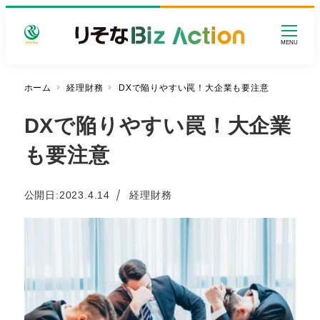
メ
イ
MENU
ン
コ
ン
ホーム
経理財務
DXで陥りやすい罠！大企業も要注意
テ
DXで陥りやすい罠！大企業
ン
ツ
も要注意
へ
移
動
カテゴリー
公開日:
2023.4.14
経理財務
投稿日