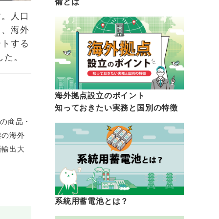
備とは
す。人口
し、海外
ートする
した。
海外拠点設立のポイント
知っておきたい実務と国別の特徴
業の商品・
業の海外
新輸出大
系統用蓄電池とは？