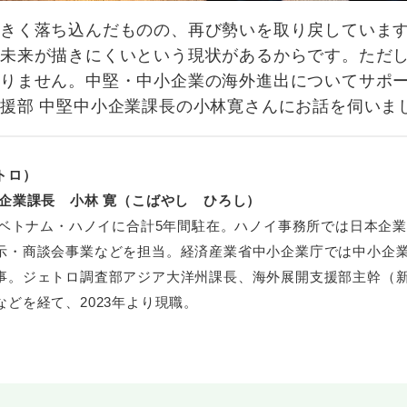
大きく落ち込んだものの、再び勢いを取り戻していま
る未来が描きにくいという現状があるからです。ただ
ありません。中堅・中小企業の海外進出についてサポ
援部 中堅中小企業課長の小林寛さんにお話を伺いま
トロ）
小企業課長 小林 寛（こばやし ひろし）
。ベトナム・ハノイに合計5年間駐在。ハノイ事務所では日本企
示・商談会事業などを担当。経済産業省中小企業庁では中小企
事。ジェトロ調査部アジア大洋州課長、海外展開支援部主幹（
どを経て、2023年より現職。