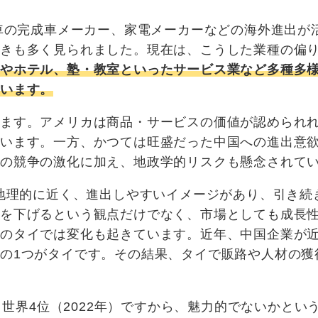
輪車の完成車メーカー、家電メーカーなどの海外進出が
動きも多く見られました。現在は、こうした業種の偏
食やホテル、塾・教室といったサービス業など多種多
ています。
います。アメリカは商品・サービスの価値が認められ
ています。一方、かつては旺盛だった中国への進出意
との競争の激化に加え、地政学的リスクも懸念されて
ら地理的に近く、進出しやすいイメージがあり、引き続
トを下げるという観点だけでなく、市場としても成長
地のタイでは変化も起きています。近年、中国企業が
の1つがタイです。その結果、タイで販路や人材の獲
と世界4位（2022年）ですから、魅力的でないかとい