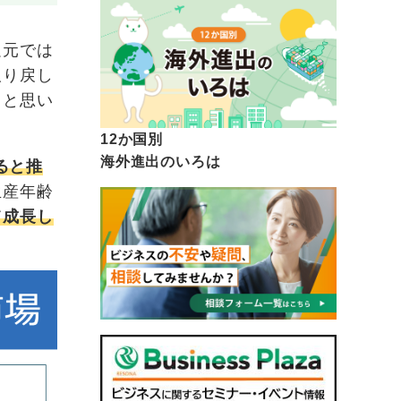
足元では
取り戻し
ると思い
12か国別
海外進出のいろは
なると推
生産年齢
て成長し