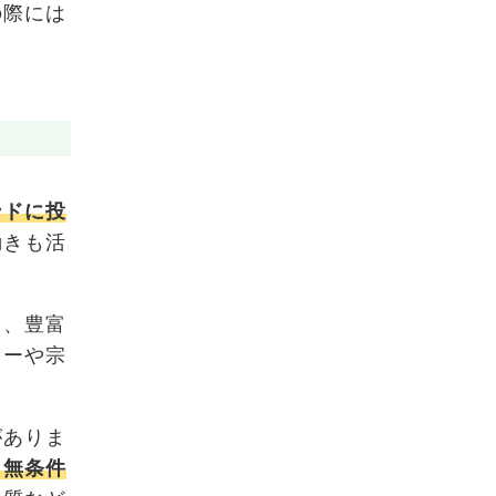
の際には
ンドに投
動きも活
し、豊富
ャーや宗
がありま
、無条件