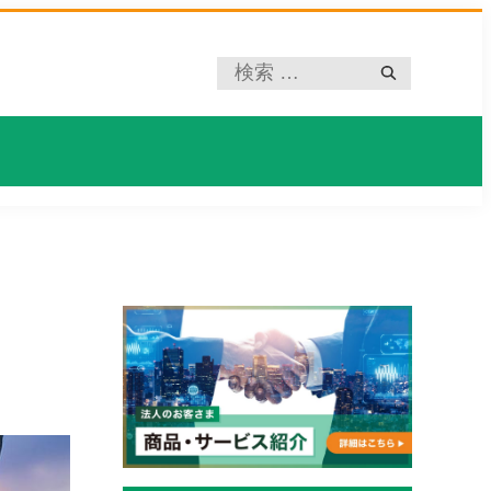
プ
レ
ー
ス
ホ
ル
ダ
ー