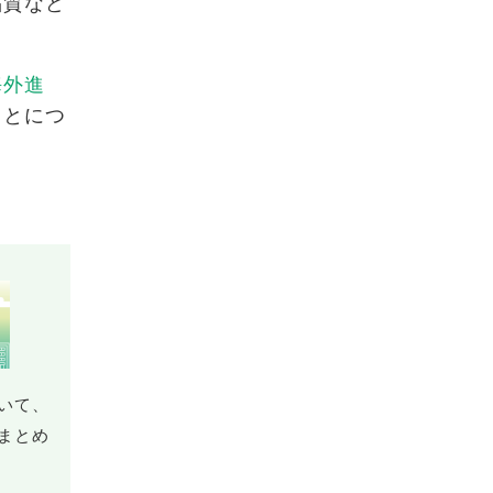
品質など
海外進
ことにつ
いて、
まとめ