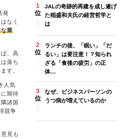
JALの奇跡的再建を成し遂げ
活発
た稲盛和夫氏の経営哲学と
りはなく
は
様な業
ランチの後、「眠い」「だ
れば、高
るい」は要注意！？知られ
欲は落ち
ざる「食後の疲労」の正
います。
体…
き人気
なぜ、ビジネスパーソンの
性に期待
うつ病が増えているのか
近隣諸国
得競争
う意見も