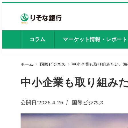
メ
イ
ン
コ
ン
コラム
マーケット情報・レポート
テ
ン
ツ
ホーム
国際ビジネス
中小企業も取り組みたい、海
へ
移
中小企業も取り組み
動
カテゴリー
公開日:
2025.4.25
国際ビジネス
投稿日