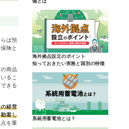
備とは
ならば預
命保険と
海外拠点設立のポイント
知っておきたい実務と国別の特徴
どの商品
ているこ
をできる
後の経営
を勘案し
系統用蓄電池とは？
視点を重