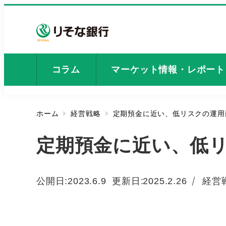
メ
イ
ン
コ
ン
コラム
マーケット情報・レポート
テ
ン
ツ
ホーム
経営戦略
定期預金に近い、低リスクの運用
へ
移
定期預金に近い、低
動
カテ
公開日:
2023.6.9
更新日
2025.2.26
経営
投稿日