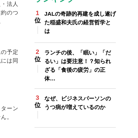
人・法人
契約のつ
JALの奇跡的再建を成し遂げ
。
た稲盛和夫氏の経営哲学と
は
託の予定
ランチの後、「眠い」「だ
代には同
るい」は要注意！？知られ
ざる「食後の疲労」の正
体…
なぜ、ビジネスパーソンの
うつ病が増えているのか
リターン
せん。