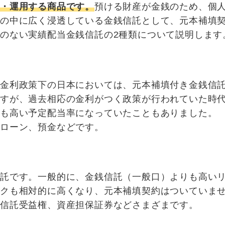
・運用する商品です。
預ける財産が金銭のため、個
世の中に広く浸透している金銭信託として、元本補填
のない実績配当金銭信託の2種類について説明します
低金利政策下の日本においては、元本補填付き金銭信
ますが、過去相応の金利がつく政策が行われていた時
りも高い予定配当率になっていたこともありました。
ルローン、預金などです。
信託です。一般的に、金銭信託（一般口）よりも高い
スクも相対的に高くなり、元本補填契約はついていま
の信託受益権、資産担保証券などさまざまです。