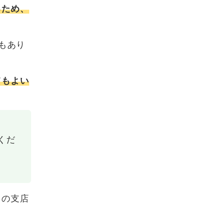
るため、
もあり
てもよい
くだ
くの支店