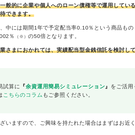
、一般的に企業や個人へのローン債権等で運用してい
期待できます。
中には期間1年で予定配当率0.10％という商品もの
02％
の50倍となります。
（※）
企業さまにおかれては、実績配当型金銭信託を検討し
易試算に
『
余資運用簡易シミュレーション
』
をご活用
は
こちらのコラム
もご参照ください。
ございますので、ご興味を持たれた場合はまずはお近