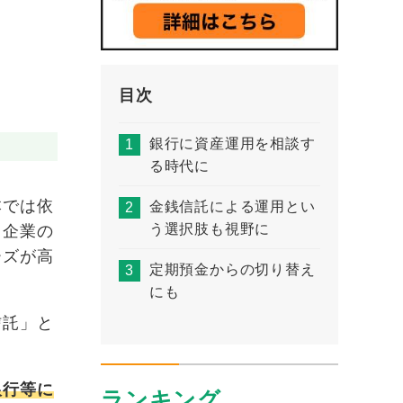
目次
銀行に資産運用を相談す
る時代に
本では依
金銭信託による運用とい
う選択肢も視野に
、企業の
ーズが高
定期預金からの切り替え
にも
信託」と
銀行等に
ランキング