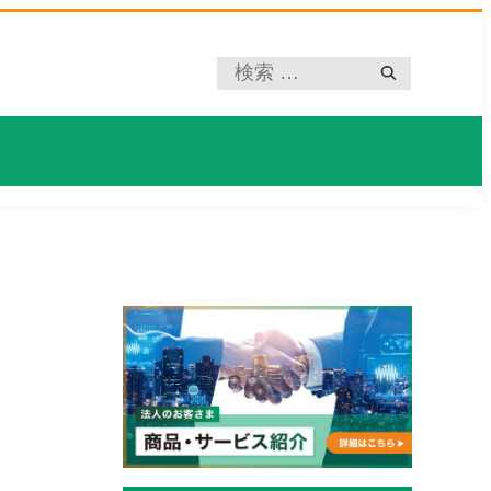
プ
レ
ー
ス
ホ
ル
ダ
ー