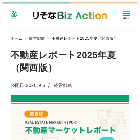
メ
イ
MENU
ン
コ
ン
ホーム
経営戦略
不動産レポート2025年夏（関西版）
テ
不動産レポート2025年夏
ン
ツ
（関西版）
へ
移
動
カテゴリー
公開日:
2025.9.5
経営戦略
投稿日