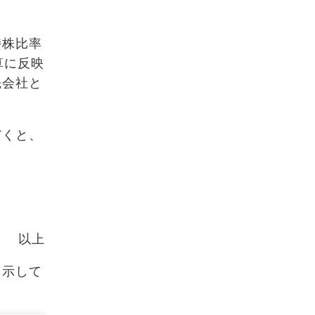
持株比率
算に反映
先会社と
だくと、
以上
を示して