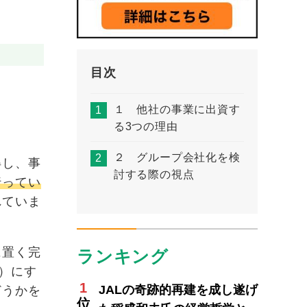
目次
。
１ 他社の事業に出資す
る3つの理由
２ グループ会社化を検
得し、事
討する際の視点
行ってい
れていま
に置く完
ランキング
）にす
JALの奇跡的再建を成し遂げ
どうかを