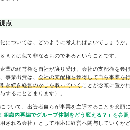
視点
社化については、どのように考えればよいでしょうか
Ｍ＆Ａとは似て非なるものであるということです。
手企業の経営権を自社が譲り受け、会社の支配権を獲
方、事業出資は、
会社の支配権を獲得して自ら事業を
引き続き経営のかじを取っていく
ことが念頭に置か
関与するにとどまります）。
社について、出資者自らが事業を主導することを念頭
! 組織内再編でグループ体制をどう変える？」
を参照
適用される会社）として相応に経営へ関与していくか