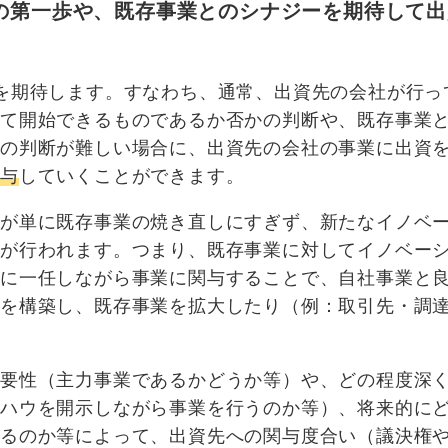
の第一歩や、既存事業とのシナジーを期待して出
を期待します。すなわち、通常、出資先の会社が行っ
って開始できるものであるか否かの判断や、既存事業
かの判断が難しい場合に、出資先の会社の事業に出資
関与
していくことができます。
性が単に既存事業の焼き直しにすぎず、新たなイノベ
資が行われます。つまり、既存事業に対してイノベー
陣に一任しながら事業に関与することで、自社事業と
係を構築し、既存事業を拡大したり（例：取引先・調
重要性（主力事業であるかどうか等）や、どの程度深
ウハウを開示しながら事業を行うのか等）、将来的に
いるのか等によって、出資先への関与度合い（議決権