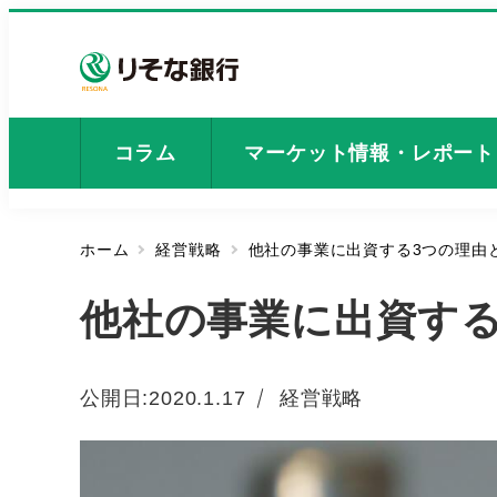
メ
イ
ン
コ
ン
コラム
マーケット情報・レポート
テ
ン
ツ
ホーム
経営戦略
他社の事業に出資する3つの理由
へ
移
他社の事業に出資する
動
カテゴリー
公開日:
2020.1.17
経営戦略
投稿日