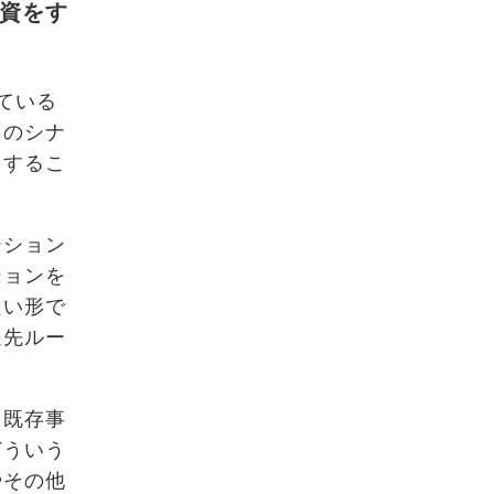
資をす
ている
とのシナ
をするこ
ーション
ションを
良い形で
達先ルー
く既存事
どういう
やその他