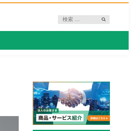
プ
レ
ー
ス
ホ
ル
ダ
ー