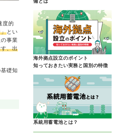
備とは
速度的
資」
とい
社の事業
指す、出
海外拠点設立のポイント
知っておきたい実務と国別の特徴
の基礎知
系統用蓄電池とは？