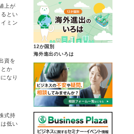
値上が
えるとい
タイミン
12か国別
海外進出のいろは
出資を
ことか
的になり
株式持
性は低い