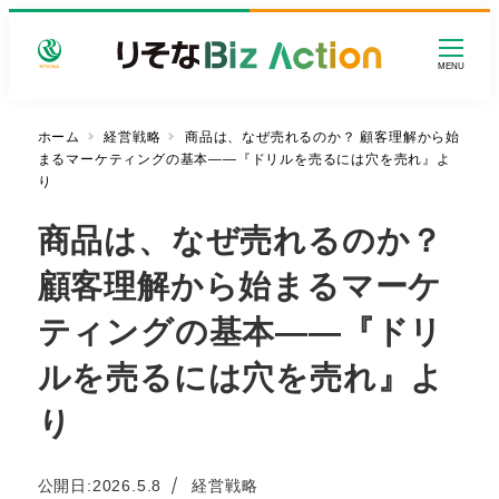
メ
イ
MENU
ン
コ
ン
ホーム
経営戦略
商品は、なぜ売れるのか？ 顧客理解から始
まるマーケティングの基本——『ドリルを売るには穴を売れ』よ
テ
り
ン
ツ
商品は、なぜ売れるのか？
へ
移
顧客理解から始まるマーケ
動
ティングの基本——『ドリ
ルを売るには穴を売れ』よ
り
カテゴリー
公開日:
2026.5.8
経営戦略
投稿日