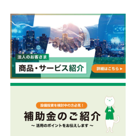
稿
の
ペ
ー
ジ
送
り