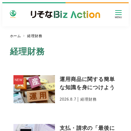
メ
イ
MENU
ン
コ
ン
ホーム
経理財務
テ
経理財務
ン
ツ
へ
移
運用商品に関する簡単
動
NEW
な知識を身につけよう
2026.8.7
経理財務
投稿日
支払・請求の「最後に