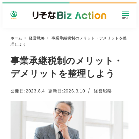
メ
イ
MENU
ン
コ
ン
ホーム
経営戦略
事業承継税制のメリット・デメリットを整
理しよう
テ
ン
事業承継税制のメリット・
ツ
へ
デメリットを整理しよう
移
動
カテゴリー
公開日:
2023.8.4
更新日
2026.3.10
経営戦略
投稿日