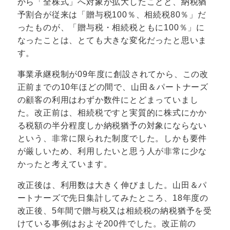
から「全株式」へ対象が拡大したことと、納税猶
予割合が従来は「贈与税100％、相続税80％」だ
ったものが、「贈与税・相続税ともに100％」に
なったことは、とても大きな変化だったと思いま
す。
事業承継税制が09年度に創設されてから、この改
正前までの10年ほどの間で、山田＆パートナーズ
の顧客の利用はわずか数件にとどまっていまし
た。改正前は、相続税ですと実質的に株式にかか
る税額の半分程度しか納税猶予の対象にならない
という、非常に限られた制度でした。しかも要件
が厳しいため、利用したいと思う人が非常に少な
かったと考えています。
改正後は、利用数は大きく伸びました。山田＆パ
ートナーズで先日集計してみたところ、18年度の
改正後、5年間で贈与税又は相続税の納税猶予を受
けている事例はおよそ200件でした。改正前の