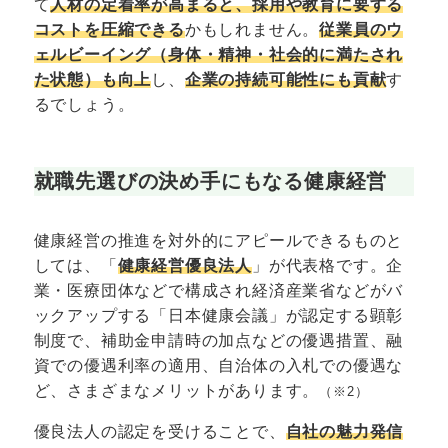
て
人材の定着率が高まると、採用や教育に要する
コストを圧縮できる
かもしれません。
従業員のウ
ェルビーイング（身体・精神・社会的に満たされ
た状態）も向上
し、
企業の持続可能性にも貢献
す
るでしょう。
就職先選びの決め手にもなる健康経営
健康経営の推進を対外的にアピールできるものと
しては、「
健康経営優良法人
」が代表格です。企
業・医療団体などで構成され経済産業省などがバ
ックアップする「日本健康会議」が認定する顕彰
制度で、補助金申請時の加点などの優遇措置、融
資での優遇利率の適用、自治体の入札での優遇な
ど、さまざまなメリットがあります。
（※2）
優良法人の認定を受けることで、
自社の魅力発信