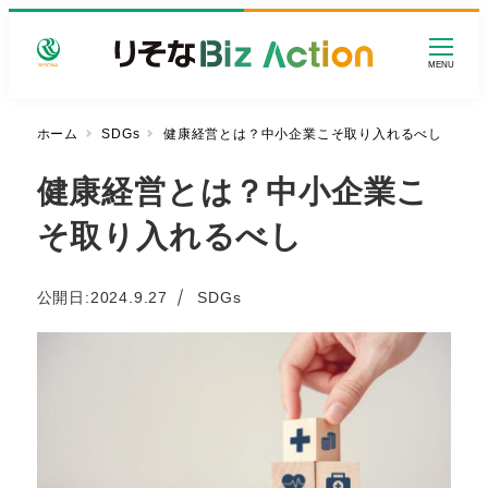
メ
イ
MENU
ン
コ
ン
ホーム
SDGs
健康経営とは？中小企業こそ取り入れるべし
テ
健康経営とは？中小企業こ
ン
ツ
そ取り入れるべし
へ
移
動
カテゴリー
公開日:
2024.9.27
SDGs
投稿日