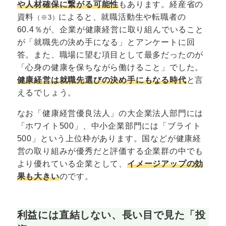
や人材確保に繋がる可能性
もあります。経産省の
資料
によると、就職活動生や転職者の
（※3）
60.4％が、企業が健康経営に取り組んでいること
が「就職先の決め手になる」とアンケートに回
答。また、職場に望む項目として最多だったのが
「心身の健康を保ちながら働けること」でした。
健康経営は就職先選びの決め手にもなる時代
と言
えるでしょう。
なお「健康経営優良法人」の大企業法人部門には
「ホワイト500」、中小企業部門には「ブライト
500」という上位枠があります。国などが健康経
営の取り組みが優秀だと評価する企業群の中でも
より優れている企業として、
イメージアップの効
果も大きい
のです。
利益には直結しない、長い目で見た「投