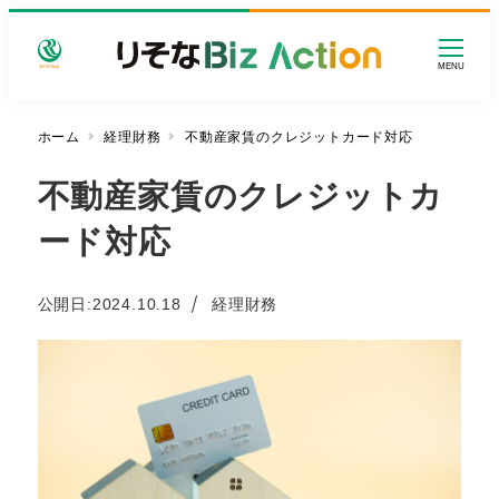
メ
イ
MENU
ン
コ
ン
ホーム
経理財務
不動産家賃のクレジットカード対応
テ
不動産家賃のクレジットカ
ン
ツ
ード対応
へ
移
動
カテゴリー
公開日:
2024.10.18
経理財務
投稿日