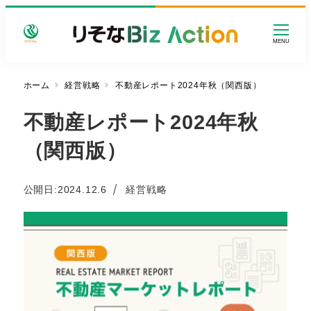
メ
イ
MENU
ン
コ
ン
ホーム
経営戦略
不動産レポート2024年秋（関西版）
テ
不動産レポート2024年秋
ン
ツ
（関西版）
へ
移
動
カテゴリー
公開日:
2024.12.6
経営戦略
投稿日