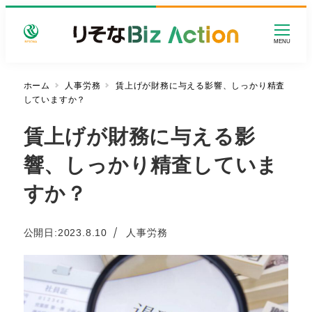
メ
イ
MENU
ン
コ
ン
ホーム
人事労務
賃上げが財務に与える影響、しっかり精査
していますか？
テ
ン
賃上げが財務に与える影
ツ
へ
響、しっかり精査していま
移
動
すか？
カテゴリー
公開日:
2023.8.10
人事労務
投稿日