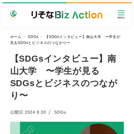
メ
イ
MENU
ン
コ
ン
ホーム
SDGs
【SDGsインタビュー】南山大学 〜学生が
見るSDGsとビジネスのつながり〜
テ
ン
【SDGsインタビュー】南
ツ
へ
山大学 〜学生が見る
移
動
SDGsとビジネスのつなが
り〜
カテゴリー
公開日:
2024.8.30
SDGs
投稿日